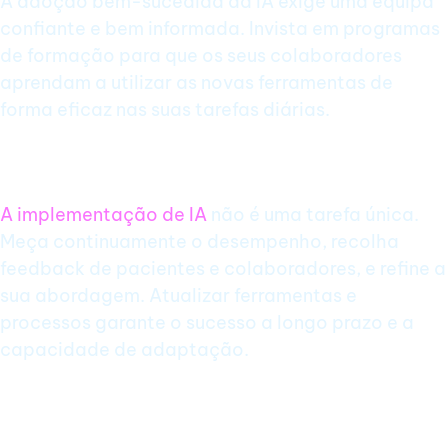
A adoção bem-sucedida da IA exige uma equipa
confiante e bem informada. Invista em programas
de formação para que os seus colaboradores
aprendam a utilizar as novas ferramentas de
forma eficaz nas suas tarefas diárias.
4. Monitorize e Otimize
A implementação de IA
não é uma tarefa única.
Meça continuamente o desempenho, recolha
feedback de pacientes e colaboradores, e refine a
sua abordagem. Atualizar ferramentas e
processos garante o sucesso a longo prazo e a
capacidade de adaptação.
Benefícios-Chave da IA na Sua Clínica