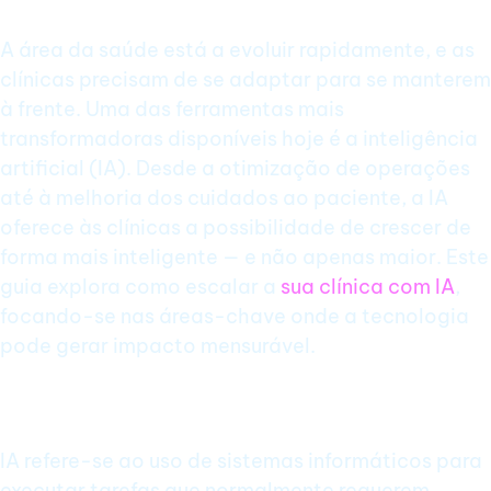
A área da saúde está a evoluir rapidamente, e as
clínicas precisam de se adaptar para se manterem
à frente. Uma das ferramentas mais
transformadoras disponíveis hoje é a inteligência
artificial (IA). Desde a otimização de operações
até à melhoria dos cuidados ao paciente, a IA
oferece às clínicas a possibilidade de crescer de
forma mais inteligente — e não apenas maior. Este
guia explora como escalar a
sua clínica com IA
,
focando-se nas áreas-chave onde a tecnologia
pode gerar impacto mensurável.
O que é IA na Saúde?
IA refere-se ao uso de sistemas informáticos para
executar tarefas que normalmente requerem