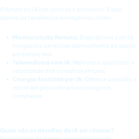
O futuro da IA nas clínicas é promissor. Fique
atento às tendências emergentes, como:
Monitorização Remota
: Dispositivos com IA
integrados permitem rastreamento de saúde
em tempo real.
Telemedicina com IA
: Melhora a qualidade e
velocidade das consultas virtuais.
Cirurgia Assistida por IA
: Oferece precisão e
apoio em procedimentos cirúrgicos
complexos.
Perguntas Frequentes sobre Escalar
Clínicas com IA
Quais são os desafios da IA em clínicas?
Privacidade de dados, custos iniciais de