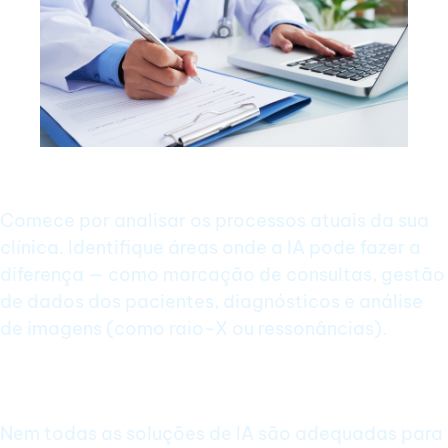
1. Avalie o Seu Fluxo de Trabalho Atual
Comece por analisar os processos atuais da sua
clínica. Identifique áreas onde a IA pode fazer a
diferença — como marcação de consultas, gestão
de dados dos pacientes, diagnósticos e análise
de imagens (como raio-X ou ressonâncias).
2. Escolha as Ferramentas de IA Certas
Nem todas as soluções de IA são adequadas para