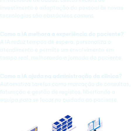
investimento e adaptação do pessoal às novas
tecnologias são obstáculos comuns.
Como a IA melhora a experiência do paciente?
A IA reduz tempos de espera, personaliza o
atendimento e permite um envolvimento em
tempo real, melhorando a jornada do paciente.
Como a IA ajuda na administração da clínica?
Automatiza tarefas como marcação de consultas,
faturação e gestão de registos, libertando a
equipa para se focar no cuidado ao paciente.