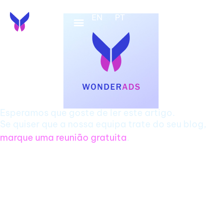
EN
PT
Esperamos que goste de ler este artigo.
Se quiser que a nossa equipa trate do seu blog,
marque uma reunião gratuita
.
Como Escalar a Sua Clínica com
IA: Uma Estratégia Inteligente de
Crescimento