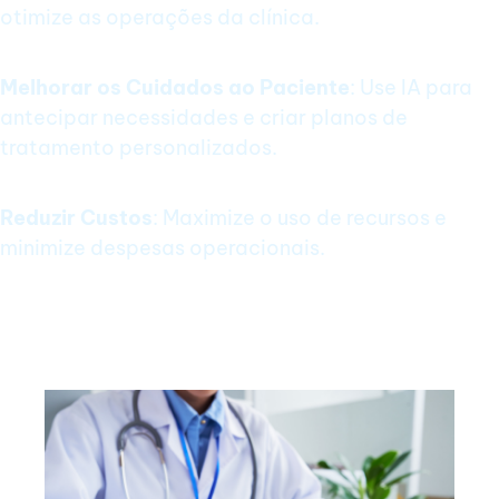
otimize as operações da clínica.
Melhorar os Cuidados ao Paciente
: Use IA para
antecipar necessidades e criar planos de
tratamento personalizados.
Reduzir Custos
: Maximize o uso de recursos e
minimize despesas operacionais.
Como Escalar a Sua Clínica com IA:
Passo a Passo